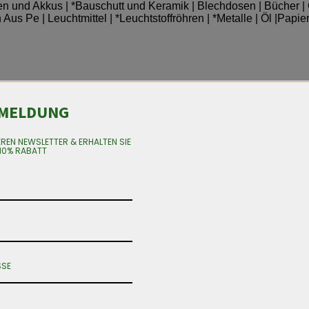
ien und Akkus | *Bauschutt und Keramik | Blechdosen | Bücher | C
us Pe | Leuchtmittel | *Leuchtstoffröhren | *Metalle | Öl |Papier
MELDUNG
EREN NEWSLETTER & ERHALTEN SIE
10% RABATT