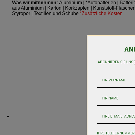
Was wir mitnehmen:
Aluminium | *Autobatterien | Batter
aus Aluminium | Karton | Korkzapfen | Kunststoff-Flaschen A
Styropor | Textilien und Schuhe
*Zusätzliche Kosten
AN
ABONNIEREN SIE UNS
IHRE TELEFONNUMMER