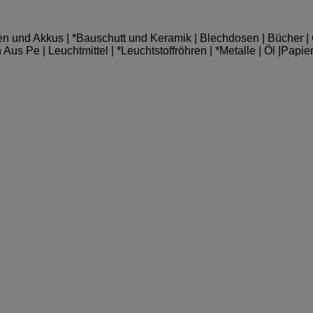
ien und Akkus | *Bauschutt und Keramik | Blechdosen | Bücher | C
us Pe | Leuchtmittel | *Leuchtstoffröhren | *Metalle | Öl |Papier