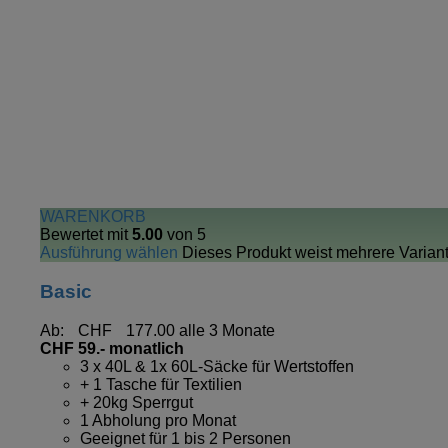
WARENKORB
Bewertet mit
5.00
von 5
Ausführung wählen
Dieses Produkt weist mehrere Varian
Basic
Ab:
CHF
177.00
alle 3 Monate
CHF 59.- monatlich
3 x 40L & 1x 60L-Säcke für Wertstoffen
+ 1 Tasche für Textilien
+ 20kg Sperrgut
1 Abholung pro Monat
Geeignet für 1 bis 2 Personen