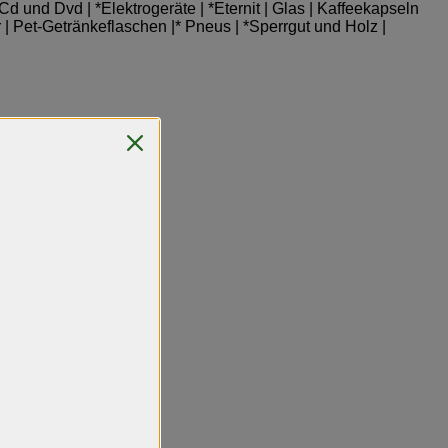
d und Dvd | *Elektrogeräte | *Eternit | Glas | Kaffeekapseln
 | Pet-Getränke­flaschen |* Pneus | *Sperrgut und Holz |