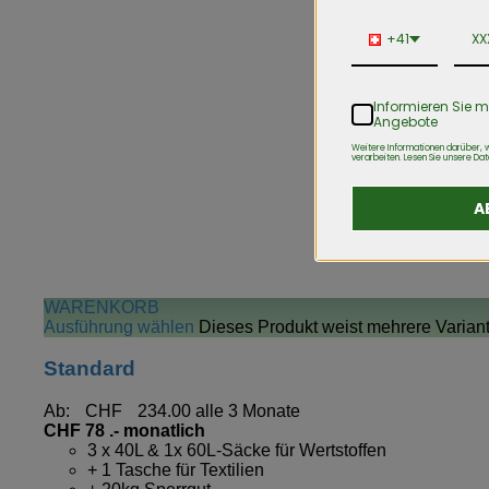
+41
Informieren Sie m
Angebote
Weitere Informationen darüber, w
verarbeiten. Lesen Sie unsere Dat
A
WARENKORB
Ausführung wählen
Dieses Produkt weist mehrere Varian
Standard
Ab:
CHF
234.00
alle 3 Monate
CHF 78 .- monatlich
3 x 40L & 1x 60L-Säcke für Wertstoffen
+ 1 Tasche für Textilien