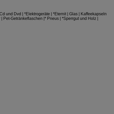
d und Dvd | *Elektrogeräte | *Eternit | Glas | Kaffeekapseln
 | Pet-Getränke­flaschen |* Pneus | *Sperrgut und Holz |