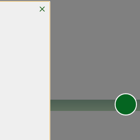
en
/
Details