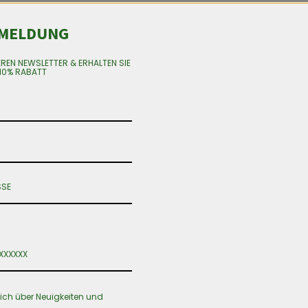
MELDUNG
EREN NEWSLETTER & ERHALTEN SIE
10% RABATT
n auf. Die Optionen können auf der Produktseite gewählt werd
0 bis CHF 500.00
ich über Neuigkeiten und