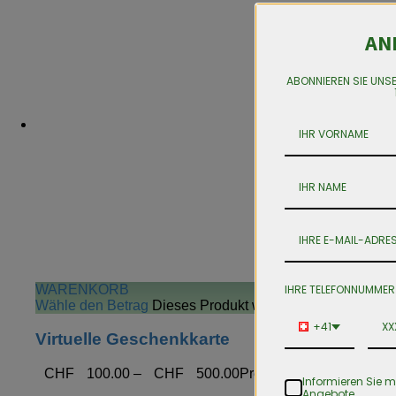
AN
ABONNIEREN SIE UNS
IHRE TELEFONNUMMER
WARENKORB
Wähle den Betrag
Dieses Produkt weist mehrere Variante
+41
Virtuelle Geschenkkarte
CHF
100.00
–
CHF
500.00
Preisspanne: CHF 100.0
Informieren Sie m
Angebote