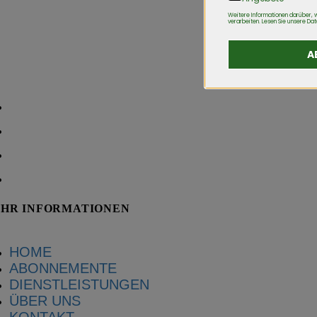
Weitere Informationen darüber, w
verarbeiten. Lesen Sie unsere Dat
A
Chamerstrasse 172, 6300 Zug
Fon: (+41) 41 521 04 74
E-Mail: info@wegreen.ch
Web:
www.wegreen.ch
HR INFORMATIONEN
HOME
ABONNEMENTE
DIENSTLEISTUNGEN
ÜBER UNS