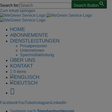
Search for:
Search Button
Zum Inhalt springen
HOME
ABONNEMENTE
DIENSTLEISTUNGEN
Privatpersonen
Unternehmen
Sperrmüllabholung
ÜBER UNS
KONTAKT
0 items
Facebook
YouTube
Instagram
LinkedIn
Sortieren nach
Standardsortierung