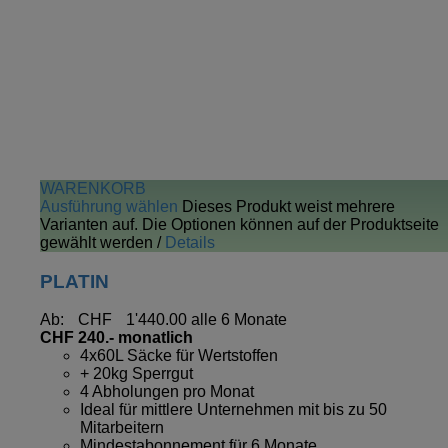
WARENKORB
Ausführung wählen
Dieses Produkt weist mehrere
Varianten auf. Die Optionen können auf der Produktseite
gewählt werden
/
Details
PLATIN
Ab:
CHF
1'440.00
alle 6 Monate
CHF 240.- monatlich
4x60L Säcke für Wertstoffen
+ 20kg Sperrgut
4 Abholungen pro Monat
Ideal für mittlere Unternehmen mit bis zu 50
Mitarbeitern
Mindestabonnement für 6 Monate