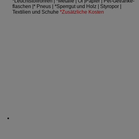
*Leuchtstoffröhren | *Metalle | Öl |Papier | Pet-Getränke­
flaschen |* Pneus | *Sperrgut und Holz | Styropor |
Textilien und Schuhe
*Zusätzliche Kosten