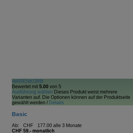
WARENKORB
Bewertet mit
5.00
von 5
Ausführung wählen
Dieses Produkt weist mehrere
Varianten auf. Die Optionen können auf der Produktseite
gewählt werden
/
Details
Basic
Ab:
CHF
177.00
alle 3 Monate
CHF 59.- monatlich