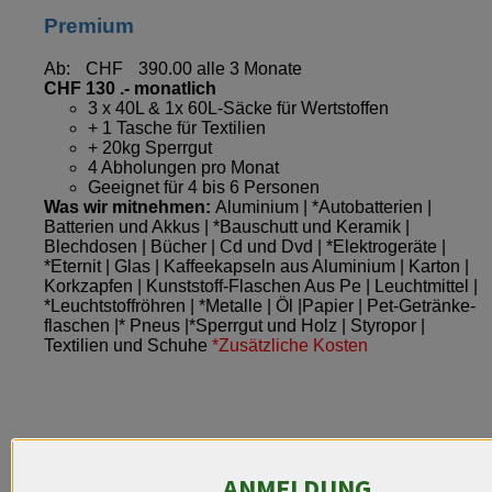
Premium
Ab:
CHF
390.00
alle 3 Monate
CHF 130 .- monatlich
3 x 40L & 1x 60L-Säcke für Wertstoffen
+ 1 Tasche für Textilien
+ 20kg Sperrgut
4 Abholungen pro Monat
Geeignet für 4 bis 6 Personen
Was wir mitnehmen:
Aluminium | *Autobatterien |
Batterien und Akkus | *Bauschutt und Keramik |
Blechdosen | Bücher | Cd und Dvd | *Elektrogeräte |
*Eternit | Glas | Kaffeekapseln aus Aluminium | Karton |
Korkzapfen | Kunststoff-Flaschen Aus Pe | Leuchtmittel |
*Leuchtstoffröhren | *Metalle | Öl |Papier | Pet-Getränke­
flaschen |* Pneus |*Sperrgut und Holz | Styropor |
Textilien und Schuhe
*Zusätzliche Kosten
ANMELDUNG