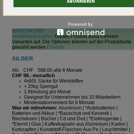
ABONNIEREN
WARENKORB
Ausführung wählen
Dieses Produkt weist mehrere
Varianten auf. Die Optionen können auf der Produktseite
gewählt werden
/
Details
SILBER
Ab:
CHF
588.00
alle 6 Monate
CHF 98.- monatlich
4x60L Säcke für Wertstoffen
+ 20kg Sperrgut
1 Abholung pro Monat
Geeignet für Unternehmen bis 10 Mitarbeitern
Mindestabonnement für 6 Monate
Was wir mitnehmen:
Aluminium | *Autobatterien |
Batterien und Akkus | *Bauschutt und Keramik |
Blechdosen | Bücher | Cd und Dvd | *Elektrogeräte |
*Eternit | Glas | Kaffeekapseln aus Aluminium | Karton |
Korkzapfen | Kunststoff-Flaschen Aus Pe | Leuchtmittel |