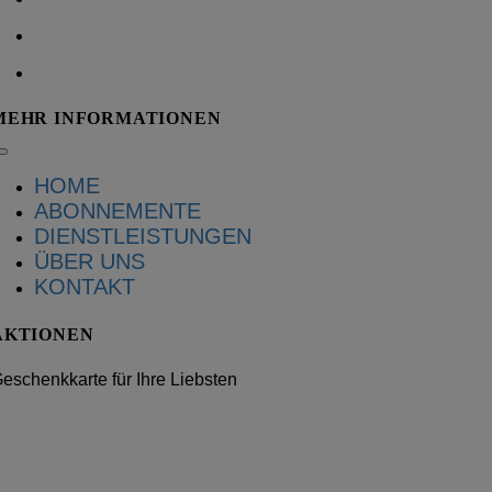
E-Mail: info@wegreen.ch
Web:
www.wegreen.ch
MEHR INFORMATIONEN
HOME
ABONNEMENTE
DIENSTLEISTUNGEN
ÜBER UNS
KONTAKT
AKTIONEN
eschenkkarte für Ihre Liebsten