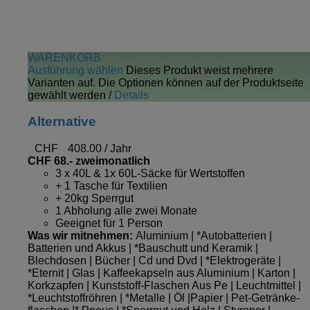
WARENKORB
Ausführung wählen
Dieses Produkt weist mehrere
Varianten auf. Die Optionen können auf der Produktseite
gewählt werden
/
Details
Alternative
CHF
408.00
/ Jahr
CHF 68.- zweimonatlich
3 x 40L & 1x 60L-Säcke für Wertstoffen
+ 1 Tasche für Textilien
+ 20kg Sperrgut
1 Abholung alle zwei Monate
Geeignet für 1 Person
Was wir mitnehmen:
Aluminium | *Autobatterien |
Batterien und Akkus | *Bauschutt und Keramik |
Blechdosen | Bücher | Cd und Dvd | *Elektrogeräte |
*Eternit | Glas | Kaffeekapseln aus Aluminium | Karton |
Korkzapfen | Kunststoff-Flaschen Aus Pe | Leuchtmittel |
*Leuchtstoffröhren | *Metalle | Öl |Papier | Pet-Getränke­