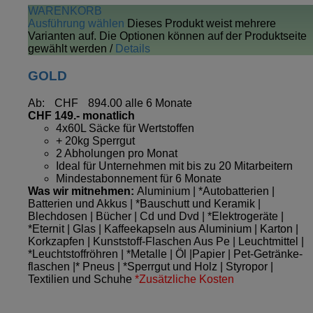
WARENKORB
Ausführung wählen
Dieses Produkt weist mehrere
Varianten auf. Die Optionen können auf der Produktseite
gewählt werden
/
Details
GOLD
Ab:
CHF
894.00
alle 6 Monate
CHF 149.- monatlich
4x60L Säcke für Wertstoffen
+ 20kg Sperrgut
2 Abholungen pro Monat
Ideal für Unternehmen mit bis zu 20 Mitarbeitern
Mindestabonnement für 6 Monate
Was wir mitnehmen:
Aluminium | *Autobatterien |
Batterien und Akkus | *Bauschutt und Keramik |
Blechdosen | Bücher | Cd und Dvd | *Elektrogeräte |
*Eternit | Glas | Kaffeekapseln aus Aluminium | Karton |
Korkzapfen | Kunststoff-Flaschen Aus Pe | Leuchtmittel |
*Leuchtstoffröhren | *Metalle | Öl |Papier | Pet-Getränke­
flaschen |* Pneus | *Sperrgut und Holz | Styropor |
Textilien und Schuhe
*Zusätzliche Kosten