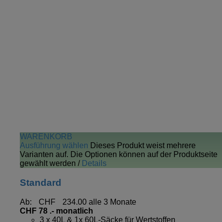
WARENKORB
Ausführung wählen
Dieses Produkt weist mehrere
Varianten auf. Die Optionen können auf der Produktseite
gewählt werden
/
Details
Standard
Ab:
CHF
234.00
alle 3 Monate
CHF 78 .- monatlich
3 x 40L & 1x 60L-Säcke für Wertstoffen