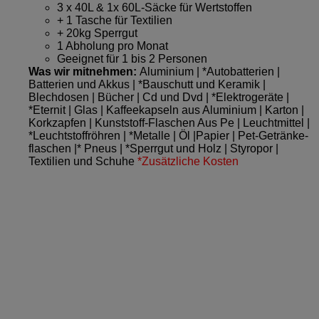
3 x 40L & 1x 60L-Säcke für Wertstoffen
+ 1 Tasche für Textilien
+ 20kg Sperrgut
1 Abholung pro Monat
Geeignet für 1 bis 2 Personen
Was wir mitnehmen:
Aluminium | *Autobatterien |
Batterien und Akkus | *Bauschutt und Keramik |
Blechdosen | Bücher | Cd und Dvd | *Elektrogeräte |
*Eternit | Glas | Kaffeekapseln aus Aluminium | Karton |
Korkzapfen | Kunststoff-Flaschen Aus Pe | Leuchtmittel |
*Leuchtstoffröhren | *Metalle | Öl |Papier | Pet-Getränke­
flaschen |* Pneus | *Sperrgut und Holz | Styropor |
Textilien und Schuhe
*Zusätzliche Kosten