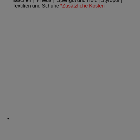
flaschen |* Pneus | *Sperrgut und Holz | Styropor |
Textilien und Schuhe
*Zusätzliche Kosten