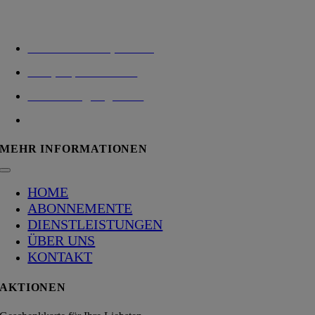
Chamerstrasse 172, 6300 Zug
Fon: (+41) 41 521 04 74
E-Mail: info@wegreen.ch
Web:
www.wegreen.ch
MEHR INFORMATIONEN
HOME
ABONNEMENTE
DIENSTLEISTUNGEN
ÜBER UNS
KONTAKT
AKTIONEN