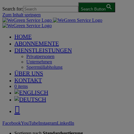
Search for:
Search Button
Zum Inhalt springen
HOME
ABONNEMENTE
DIENSTLEISTUNGEN
Privatpersonen
Unternehmen
Sperrmüllabholung
ÜBER UNS
KONTAKT
0 items
Facebook
YouTube
Instagram
LinkedIn
Sortieren nach
Standardsortierung