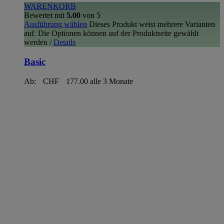
WARENKORB
Bewertet mit
5.00
von 5
Ausführung wählen
Dieses Produkt weist mehrere Varianten
auf. Die Optionen können auf der Produktseite gewählt
werden
/
Details
Basic
Ab:
CHF
177.00
alle 3 Monate