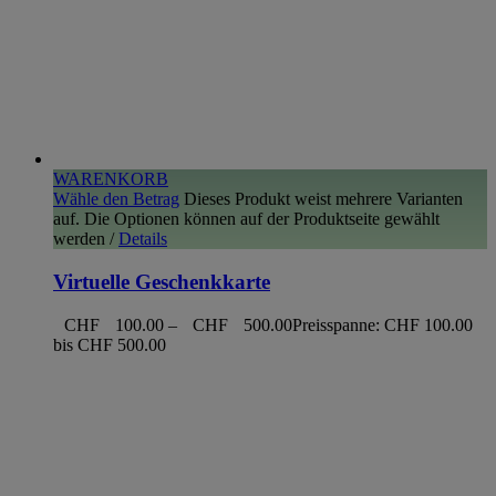
WARENKORB
Wähle den Betrag
Dieses Produkt weist mehrere Varianten
auf. Die Optionen können auf der Produktseite gewählt
werden
/
Details
Virtuelle Geschenkkarte
CHF
100.00
–
CHF
500.00
Preisspanne: CHF 100.00
bis CHF 500.00