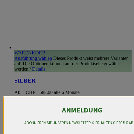
WARENKORB
Ausführung wählen
Dieses Produkt weist mehrere Varianten
auf. Die Optionen können auf der Produktseite gewählt
werden
/
Details
SILBER
Ab:
CHF
588.00
alle 6 Monate
ANMELDUNG
ABONNIEREN SIE UNSEREN NEWSLETTER & ERHALTEN SIE 10% RAB