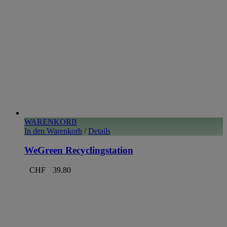
WARENKORB
In den Warenkorb
/
Details
WeGreen Recyclingstation
CHF
39.80